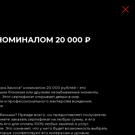
НОМИНАЛОМ 20 000 ₽
ура Заноса" номиналом 20 000 рублей – это
ашим близким или друзьям незабываемые моменты,
 Этот сертификат открывает двери в мир
и и профессионального мастерства вождения,
а.
собенным? Прежде всего, он предоставляет получателю
ете заказать сертификат на любую сумму, и его
ь его для оплаты 100% любых занятий и услуг,
. Это означает, что у него будет возможность выбрать
оторые соответствуют его интересам и уровню