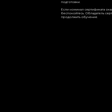
подготовки.
Если номинал сертификата ока
беспокойтесь. Обладатель серт
продолжить обучение.
формацию, создаст для вас сертификат и вышлет на указанную почту
 мы заполним ваш именной сертификат, упакуем его и передадим в с
, Яндекс Маркет - оплата доставки при получении
ли воспользоваться сертификатом в течение срока действия - ничего
 указанного на нем срока действия.