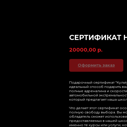
СЕРТИФИКАТ 
20000,00
р.
Оформить заказ
Подарочный сертификат "Культ
идеальный способ подарить в
полные адреналина и скорости.
автомобильной экстремальност
который предлагает наша школ
Что делает этот сертификат о
полную свободу выбора. Вы мож
обладатель сможет использоват
предоставляемых в нашей школе
именно те курсы или услуги, к