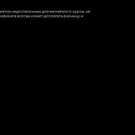
жется недостаточным для желаемого курса, не
ификата всегда может доплатить разницу и
 именной сертификат на услугу и реквизиты для оплаты
лужбу доставки.
 страшного! Сертификат можно разово продлить ещё на 2