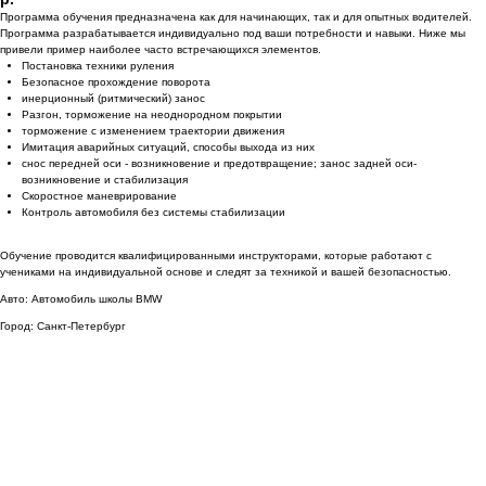
Программа обучения предназначена как для начинающих, так и для опытных водителей.
Программа разрабатывается индивидуально под ваши потребности и навыки. Ниже мы
привели пример наиболее часто встречающихся элементов.
Постановка техники руления
Безопасное прохождение поворота
инерционный (ритмический) занос
Разгон, торможение на неоднородном покрытии
торможение с изменением траектории движения
Имитация аварийных ситуаций, способы выхода из них
снос передней оси - возникновение и предотвращение; занос задней оси-
возникновение и стабилизация
Скоростное маневрирование
Контроль автомобиля без системы стабилизации
Обучение проводится квалифицированными инструкторами, которые работают с
учениками на индивидуальной основе и следят за техникой и вашей безопасностью.
Авто: Автомобиль школы BMW
Город: Санкт-Петербург